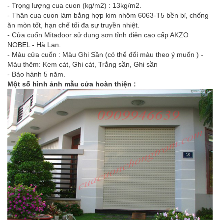
- Trọng lượng cua cuon (kg/m2) : 13kg/m2.
- Thân cua cuon làm bằng hợp kim nhôm 6063-T5 bền bỉ, chống
ăn mòn tốt, hạn chế tối đa sự truyền nhiệt.
- Cửa cuốn Mitadoor sử dụng sơn tĩnh điện cao cấp AKZO
NOBEL - Hà Lan.
- Màu cửa cuốn : Màu Ghi Sần (có thể đổi màu theo ý muốn ) -
Màu thêm: Kem cát, Ghi cát, Trắng sần, Ghi sần
- Bảo hành 5 năm.
Một số hình ảnh mẫu cửa hoàn thiện :