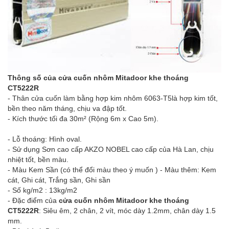
Thông số của cửa cuốn nhôm Mitadoor khe thoáng
CT5222R
- Thân cửa cuốn làm bằng hợp kim nhôm 6063-T5là hợp kim tốt,
bền theo năm tháng, chịu va đập tốt.
- Kích thước tối đa 30m² (Rộng 6m x Cao 5m).
- Lỗ thoáng: Hình oval.
- Sử dụng Sơn cao cấp AKZO NOBEL cao cấp của Hà Lan, chịu
nhiệt tốt, bền màu.
- Màu Kem Sần (có thể đổi màu theo ý muốn ) - Màu thêm: Kem
cát, Ghi cát, Trắng sần, Ghi sần
- Số kg/m2 : 13kg/m2
- Đặc điểm của
c
ửa cuốn nhôm Mitadoor khe thoáng
CT5222R
: Siêu êm, 2 chân, 2 vít, móc dày 1.2mm, chân dày 1.5
mm.