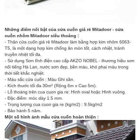
Những điểm nổi bật của cửa cuốn giá rẻ Mitadoor - cửa
cuốn nhôm Mitadoor siêu thoáng :
- Thân cửa cuốn giá rẻ Mitadoor làm bằng hợp kim nhôm 6063-
T5, là một dạng hợp kim chống ăn mòn tốt, cách nhiệt, tránh
truyền nhiệt tối đa.
- Sử dụng Sơn tĩnh điện cao cấp AKZO NOBEL - thương hiệu sơn
nổi tiếng Hà Lan, nước sơn đẹp, bền màu, khó phai màu trong
thời tiết khắc nghiệt.
- Màu sắc cửa cuốn : Màu Ghi sần.
- Kích thước tối đa 30m² (Rộng 6m x Cao 5m).
- Lỗ thoáng trên cua cuon gia re: Hình oval hoặc Hình vuông.
- Đặc điểm: móc dày 1.5 mm.
- Trọng lượng cua cuon gia re (kg/m2) : 9.5kg/m2
- Bảo hành 5 năm.
Một số hình ảnh mẫu cửa cuốn hoàn thiện :