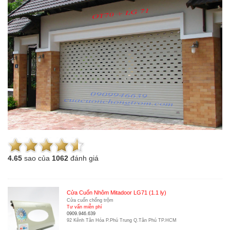
4.6
5
sao của
1062
đánh giá
Cửa Cuốn Nhôm Mitadoor LG71 (1.1 ly)
Cửa cuốn chống trộm
Tư vấn miễn phí
0909.946.639
92 Kênh Tân Hóa P.Phú Trung Q.Tân Phú TP.HCM