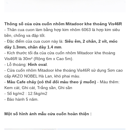
Thông số của cửa cuốn nhôm Mitadoor khe thoáng Vis46R
- Thân cua cuon làm bằng hợp kim nhôm 6063 là hợp kim siêu
bền, chống va đập tốt.
- Đặc điểm của cua cuon này là:
Siêu êm, 2 chân, 2 vít, móc
dày 1.3mm, chân dày 1.4 mm
.
- Kích thước tối đa của cửa cuốn nhôm Mitadoor khe thoáng
Vis46R là 30m² (Rộng 6m x Cao 5m).
- Lỗ thoáng:
Hình oval
.
- Cửa cuốn nhôm Mitadoor khe thoáng Vis46R sử dụng Sơn cao
cấp AKZO NOBEL Hà Lan, khó phai màu.
-
Màu Cafe cháy (có thể đổi màu theo ý muốn)
- Màu thêm:
Kem cát, Ghi cát, Trắng sần, Ghi sần
- Số kg/m2 : 12.5kg/m2
- Bảo hành 5 năm.
Một số hình ảnh mẫu cửa cuốn hoàn thiện :