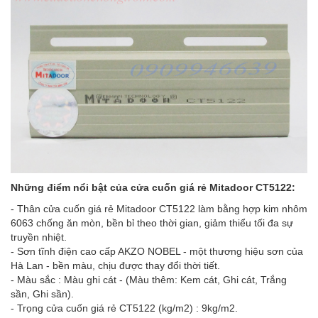
Những điểm nổi bật của cửa cuốn giá rẻ Mitadoor CT5122:
- Thân cửa cuốn giá rẻ Mitadoor CT5122 làm bằng hợp kim nhôm
6063 chống ăn mòn, bền bỉ theo thời gian, giảm thiểu tối đa sự
truyền nhiệt.
- Sơn tĩnh điện cao cấp AKZO NOBEL - một thương hiệu sơn của
Hà Lan - bền màu, chịu được thay đổi thời tiết.
- Màu sắc : Màu ghi cát - (Màu thêm: Kem cát, Ghi cát, Trắng
sần, Ghi sần).
- Trọng cửa cuốn giá rẻ CT5122 (kg/m2) : 9kg/m2.