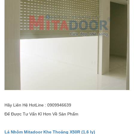
Hãy Liên Hệ HotLine : 0909946639
Để Được Tư Vấn Kĩ Hơn Về Sản Phẩm
Lá Nhôm Mitadoor Khe Thoáng X50R (1.6 ly)