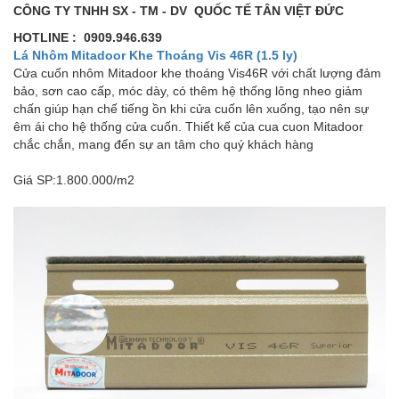
CÔNG TY TNHH SX - TM - DV QUỐC TẾ TÂN VIỆT ĐỨC
HOTLINE : 0909.946.639
Lá Nhôm Mitadoor Khe Thoáng Vis 46R (1.5 ly)
Cửa cuốn nhôm Mitadoor khe thoáng Vis46R với chất lượng đảm
bảo, sơn cao cấp, móc dày, có thêm hệ thống lông nheo giảm
chấn giúp hạn chế tiếng ồn khi cửa cuốn lên xuống, tạo nên sự
êm ái cho hệ thống cửa cuốn. Thiết kế của cua cuon Mitadoor
chắc chắn, mang đến sự an tâm cho quý khách hàng
Giá SP:1.800.000/m2