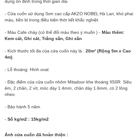
dụng ổn định trong thời gian dài.
- Cửa cuốn sử dụng Sơn cao cấp AKZO NOBEL Hà Lan, khó phai
màu, bền bỉ trong điều kiện thời tiết khắc nghiệt.
- Màu Cafe cháy (có thể đổi màu theo ý muốn ) -
Màu thêm:
Kem cát, Ghi cát, Trắng sần, Ghi sần
- Kích thước tối đa của cửa cuốn này là :
20m² (Rộng 5m x Cao
4m)
.
- Lỗ thoáng: Hình oval.
- Đặc điểm của cửa cuốn nhôm Mitadoor khe thoáng X50R: Siêu
êm, 2 chân, 2 vít, móc dày 1.4mm, chân dày 1.6mm, có 2 lông
nheo.
- Bảo hành 5 năm.
-
Số kg/m2 : 15kg/m2
Ảnh cửa cuốn đã hoàn thiện :