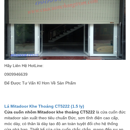
Hãy Liên Hệ HotLine:
0909946639
Để Được Tư Vấn Kĩ Hơn Về Sản Phẩm
Lá Mitadoor Khe Thoáng CT5222 (1.5 ly)
Cửa cuốn nhôm Mitadoor khe thoáng CT5222
là cửa cuốn đức
mitadoor sản xuất theo tiêu chuẩn Đức, sơn tĩnh điện cao cấp,
móc dày, có thân lá dày tạo độ an toàn tuyệt đối cho hệ thống
cửa nhà bạn. Thiết kế của cửa cuốn chắc chắn, mang đến sự an